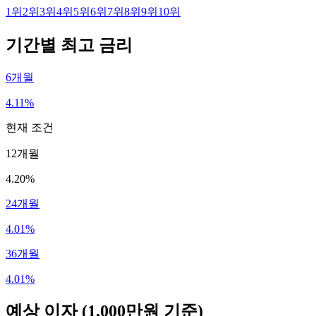
1
위
2
위
3
위
4
위
5
위
6
위
7
위
8
위
9
위
10
위
기간별 최고 금리
6개월
4.11%
현재 조건
12개월
4.20%
24개월
4.01%
36개월
4.01%
예상 이자
(1,000만원 기준)