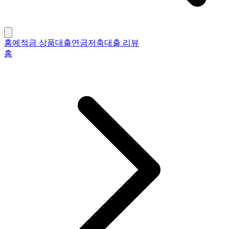
홈
예적금 상품
대출
연금저축
대출 리뷰
홈