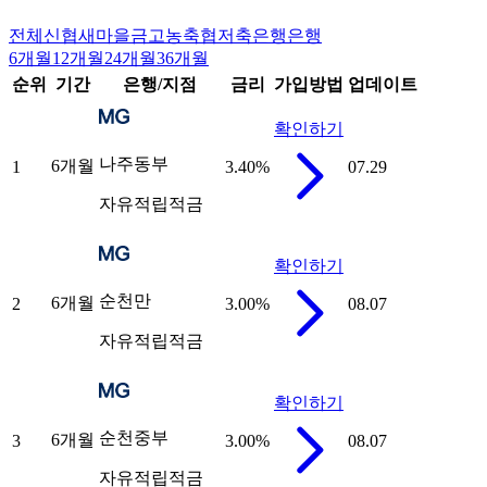
전체
신협
새마을금고
농축협
저축은행
은행
6개월
12개월
24개월
36개월
순위
기간
은행/지점
금리
가입방법
업데이트
확인하기
나주동부
6개월
1
3.40
%
07.29
자유적립적금
확인하기
순천만
6개월
2
3.00
%
08.07
자유적립적금
확인하기
순천중부
6개월
3
3.00
%
08.07
자유적립적금