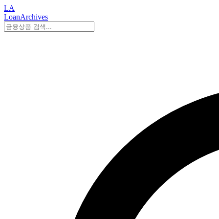
LA
LoanArchives