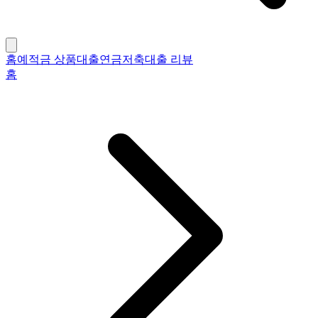
홈
예적금 상품
대출
연금저축
대출 리뷰
홈