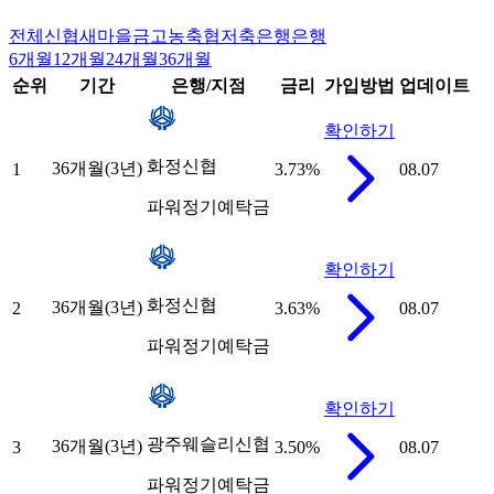
전체
신협
새마을금고
농축협
저축은행
은행
6개월
12개월
24개월
36개월
순위
기간
은행/지점
금리
가입방법
업데이트
확인하기
화정신협
36개월(3년)
1
3.73
%
08.07
파워정기예탁금
확인하기
화정신협
36개월(3년)
2
3.63
%
08.07
파워정기예탁금
확인하기
광주웨슬리신협
36개월(3년)
3
3.50
%
08.07
파워정기예탁금