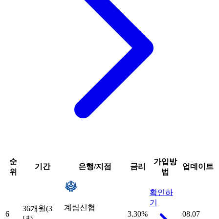
순
가입방
기간
은행/지점
금리
업데이트
위
법
확인하
기
계림신협
36개월(3
6
3.30
%
08.07
년)