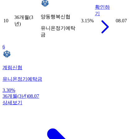
확인하
기
양동행복신협
36개월(3
10
3.15
%
08.07
년)
유니온정기예탁
금
6
계림신협
유니온정기예탁금
3.30
%
36개월(3년)
08.07
상세보기