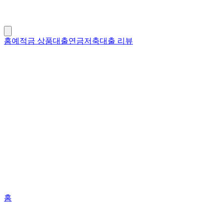
홈
예적금 상품
대출
연금저축
대출 리뷰
홈