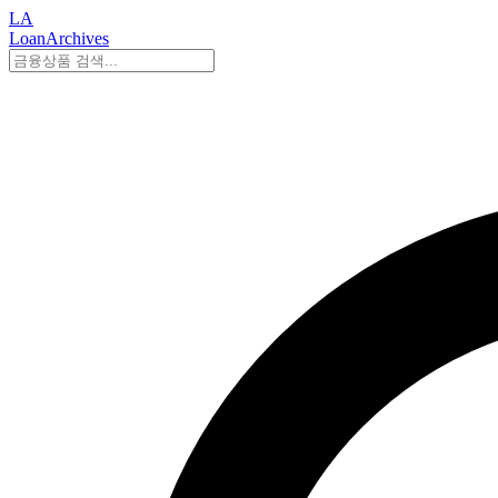
LA
LoanArchives