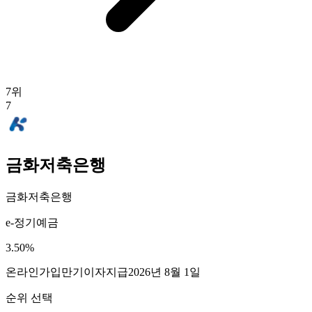
7
위
7
금화저축은행
금화저축은행
e-정기예금
3.50
%
온라인가입
만기이자지급
2026년 8월 1일
순위 선택