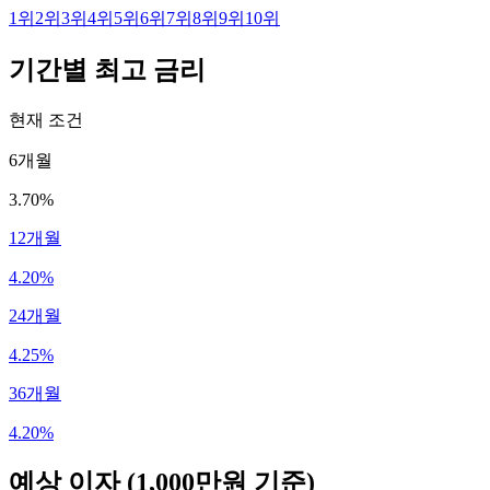
1
위
2
위
3
위
4
위
5
위
6
위
7
위
8
위
9
위
10
위
기간별 최고 금리
현재 조건
6개월
3.70%
12개월
4.20%
24개월
4.25%
36개월
4.20%
예상 이자
(1,000만원 기준)