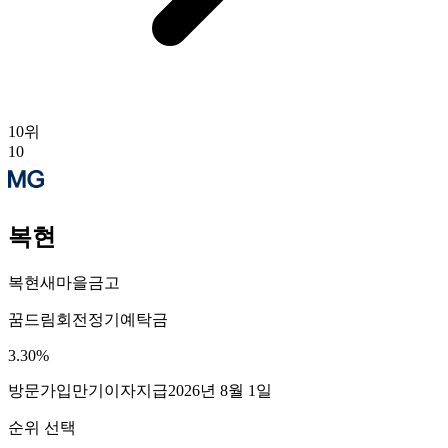
10
위
10
복현
복현새마을금고
꿈드림회전정기예탁금
3.30
%
방문가입
만기이자지급
2026년 8월 1일
순위 선택