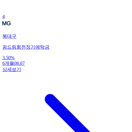
4
북대구
꿈드림회전정기예탁금
3.50
%
6개월
08.07
상세보기