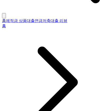
홈
예적금 상품
대출
연금저축
대출 리뷰
홈