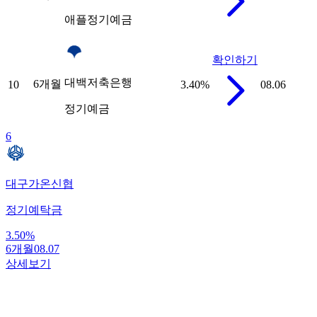
애플정기예금
확인하기
대백저축은행
6개월
10
3.40
%
08.06
정기예금
6
대구가온신협
정기예탁금
3.50
%
6개월
08.07
상세보기