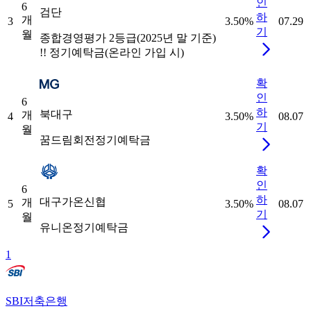
인
6
검단
하
개
3
3.50
%
07.29
기
월
종합경영평가 2등급(2025년 말 기준)
!! 정기예탁금(온라인 가입 시)
확
인
6
하
북대구
개
4
3.50
%
08.07
기
월
꿈드림회전정기예탁금
확
인
6
하
대구가온신협
개
5
3.50
%
08.07
기
월
유니온정기예탁금
1
SBI저축은행