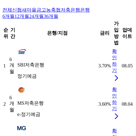
전체
신협
새마을금고
농축협
저축은행
은행
6개월
12개월
24개월
36개월
가
순
기
입
업데
은행/지점
금리
위
간
방
이트
법
확
인
6
하
SBI저축은행
개
1
3.70
%
08.05
기
월
정기예금
확
인
6
하
MS저축은행
개
2
3.60
%
08.04
기
월
e-정기예금
확