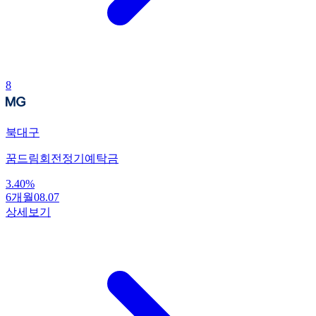
8
북대구
꿈드림회전정기예탁금
3.40
%
6개월
08.07
상세보기