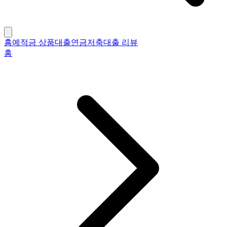
홈
예적금 상품
대출
연금저축
대출 리뷰
홈