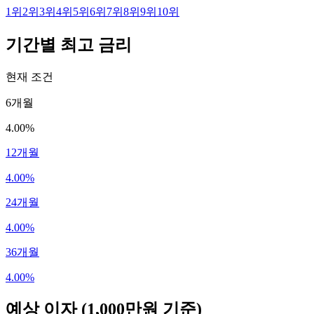
1
위
2
위
3
위
4
위
5
위
6
위
7
위
8
위
9
위
10
위
기간별 최고 금리
현재 조건
6개월
4.00%
12개월
4.00%
24개월
4.00%
36개월
4.00%
예상 이자
(1,000만원 기준)