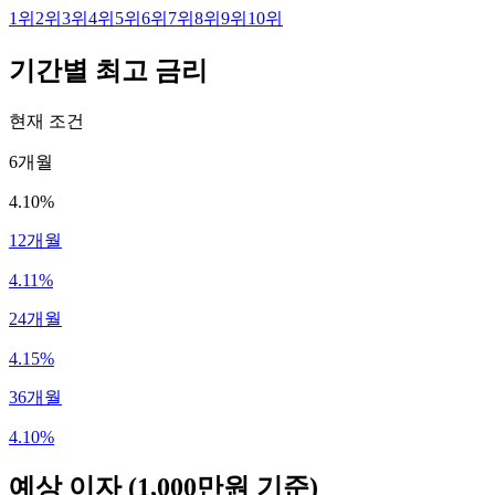
1
위
2
위
3
위
4
위
5
위
6
위
7
위
8
위
9
위
10
위
기간별 최고 금리
현재 조건
6개월
4.10%
12개월
4.11%
24개월
4.15%
36개월
4.10%
예상 이자
(1,000만원 기준)