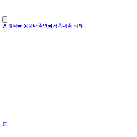
홈
예적금 상품
대출
연금저축
대출 리뷰
홈