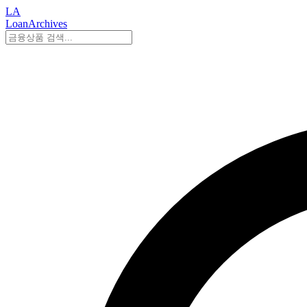
LA
LoanArchives