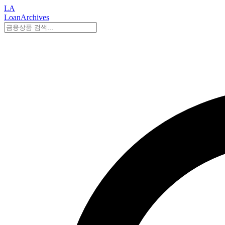
LA
LoanArchives