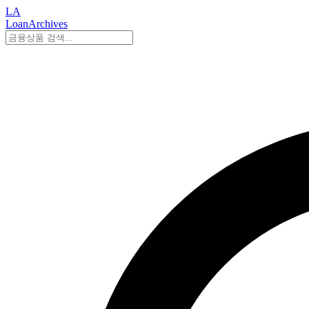
LA
LoanArchives