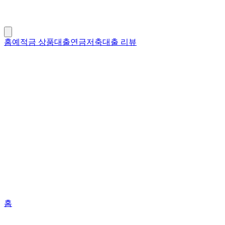
홈
예적금 상품
대출
연금저축
대출 리뷰
홈