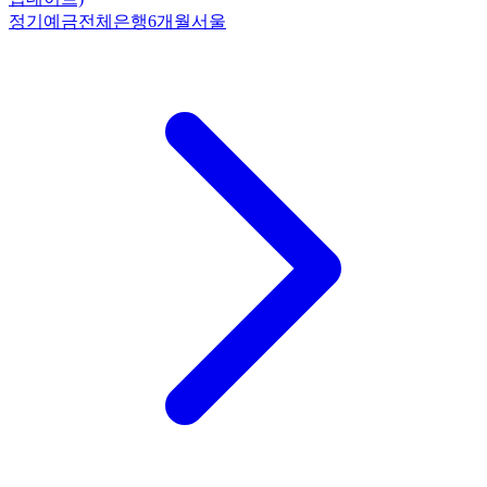
정기예금
전체은행
6개월
서울