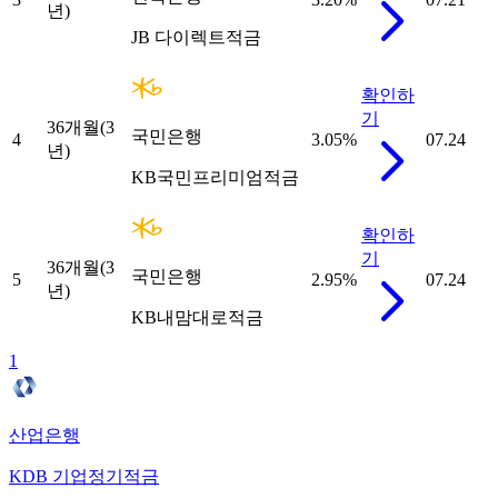
년)
JB 다이렉트적금
확인하
기
36개월(3
국민은행
4
3.05
%
07.24
년)
KB국민프리미엄적금
확인하
기
36개월(3
국민은행
5
2.95
%
07.24
년)
KB내맘대로적금
1
산업은행
KDB 기업정기적금