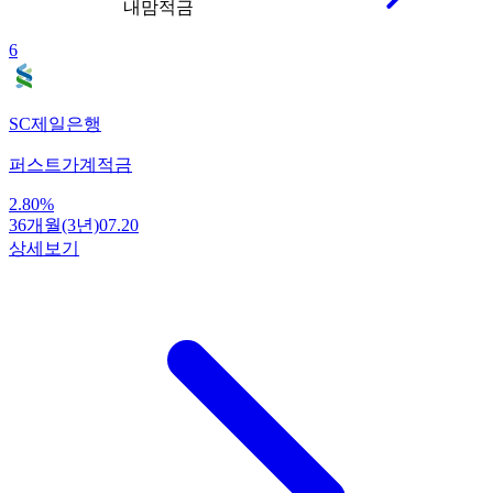
내맘적금
6
SC제일은행
퍼스트가계적금
2.80
%
36개월(3년)
07.20
상세보기