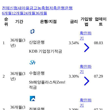
전체
신협
새마을금고
농축협
저축은행
은행
6개월
12개월
24개월
36개월
순
가입방
업데이
기간
은행/지점
금리
위
법
트
확인하
기
36개월(3
산업은행
1
3.54
%
08.03
년)
KDB 기업정기적금
확인하
기
수협은행
36개월(3
2
3.30
%
07.29
년)
Sh해양플라스틱Zero!
적금
확인하
기
36개월(3
전북은행
3
3.20
%
07.21