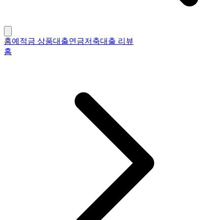
홈
예적금 상품
대출
연금저축
대출 리뷰
홈