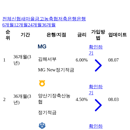
전체
신협
새마을금고
농축협
저축은행
은행
6개월
12개월
24개월
36개월
순
가입방
기간
은행/지점
금리
업데이트
위
법
확인하
기
36개월(3
김해서부
1
6.00
%
08.07
년)
MG New정기적금
확인하
기
양산기장축산농
36개월(3
2
4.50
%
08.03
협
년)
정기적금
확인하