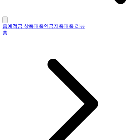
홈
예적금 상품
대출
연금저축
대출 리뷰
홈