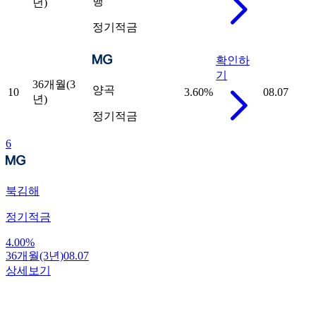
행
년)
정기적금
확인하
기
36개월(3
양곡
10
3.60
%
08.07
년)
정기적금
6
북김해
정기적금
4.00
%
36개월(3년)
08.07
상세보기