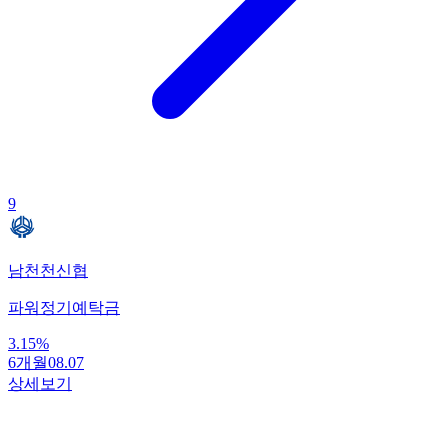
9
남천천신협
파워정기예탁금
3.15
%
6개월
08.07
상세보기