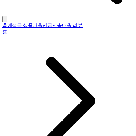
홈
예적금 상품
대출
연금저축
대출 리뷰
홈