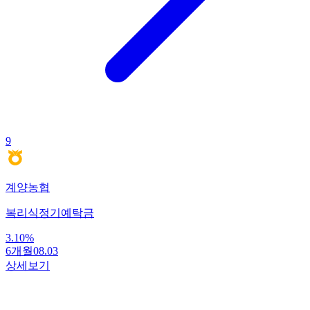
9
계양농협
복리식정기예탁금
3.10
%
6개월
08.03
상세보기