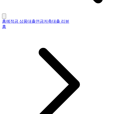
홈
예적금 상품
대출
연금저축
대출 리뷰
홈