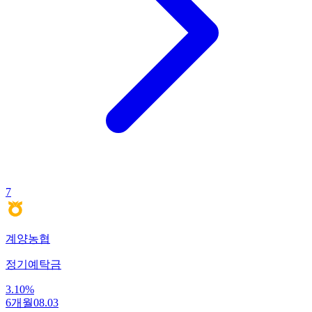
7
계양농협
정기예탁금
3.10
%
6개월
08.03