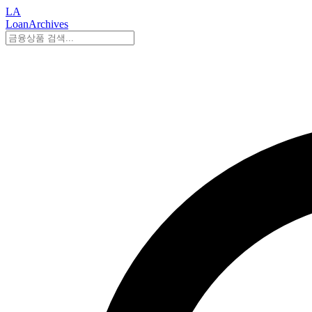
LA
LoanArchives