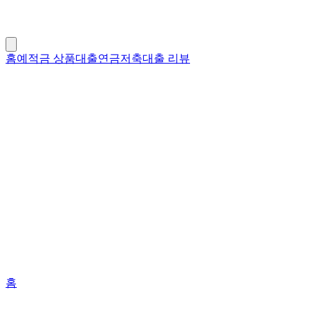
홈
예적금 상품
대출
연금저축
대출 리뷰
홈