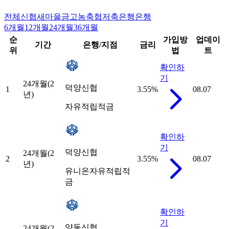
전체
신협
새마을금고
농축협
저축은행
은행
6개월
12개월
24개월
36개월
순
가입방
업데이
기간
은행/지점
금리
위
법
트
확인하
기
24개월(2
덕양신협
1
3.55
%
08.07
년)
자유적립적금
확인하
기
덕양신협
24개월(2
2
3.55
%
08.07
년)
유니온자유적립적
금
확인하
기
양동신협
24개월(2