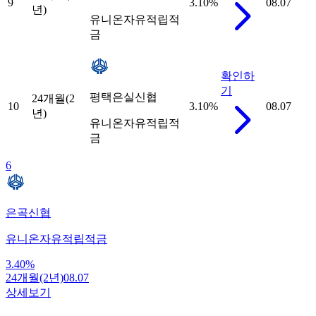
9
3.10
%
08.07
년)
유니온자유적립적
금
확인하
기
평택은실신협
24개월(2
10
3.10
%
08.07
년)
유니온자유적립적
금
6
은곡신협
유니온자유적립적금
3.40
%
24개월(2년)
08.07
상세보기