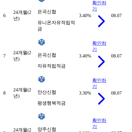
확인하
기
은곡신협
24개월(2
6
3.40
%
08.07
년)
유니온자유적립적
금
확인하
기
24개월(2
은곡신협
7
3.40
%
08.07
년)
자유적립적금
확인하
기
24개월(2
안산신협
8
3.30
%
08.07
년)
평생행복적금
확인하
기
양주신협
24개월(2