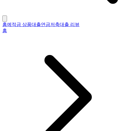
홈
예적금 상품
대출
연금저축
대출 리뷰
홈