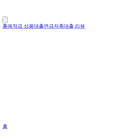
홈
예적금 상품
대출
연금저축
대출 리뷰
홈