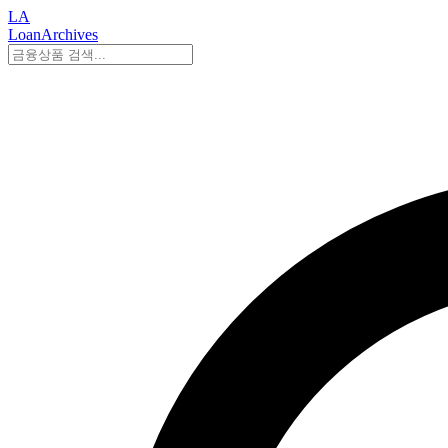
LA
LoanArchives