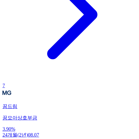
7
꿈드림
꿈모아상호부금
3.90
%
24개월(2년)
08.07