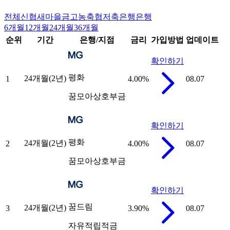
전체
신협
새마을금고
농축협
저축은행
은행
6개월
12개월
24개월
36개월
순위
기간
은행/지점
금리
가입방법
업데이트
확인하기
평화
24개월(2년)
1
4.00
%
08.07
꿈모아상호부금
확인하기
평화
24개월(2년)
2
4.00
%
08.07
꿈모아상호부금
확인하기
꿈드림
24개월(2년)
3
3.90
%
08.07
자유적립적금