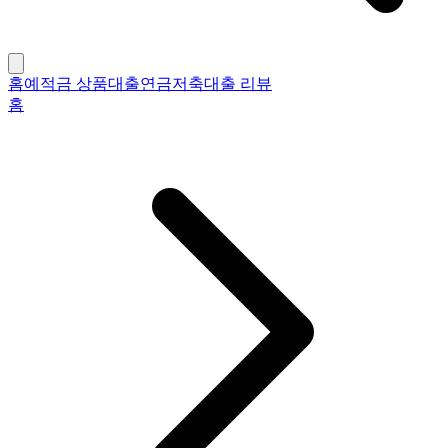
홈
예적금 상품
대출
연금저축
대출 리뷰
홈