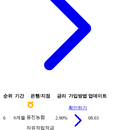
순위
기간
은행/지점
금리
가입방법
업데이트
확인하기
용진농협
6개월
6
2.90
%
08.03
자유적립적금