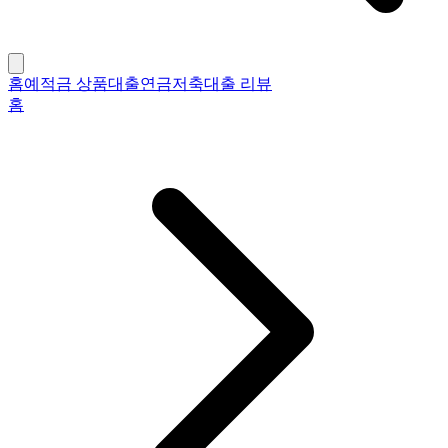
홈
예적금 상품
대출
연금저축
대출 리뷰
홈