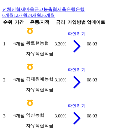
전체
신협
새마을금고
농축협
저축은행
은행
6개월
12개월
24개월
36개월
순위
기간
은행/지점
금리
가입방법
업데이트
확인하기
황토현농협
6개월
1
3.20
%
08.03
자유적립적금
확인하기
김제원예농협
6개월
2
3.10
%
08.03
자유적립적금
확인하기
익산농협
6개월
3
3.00
%
08.03
자유적립적금