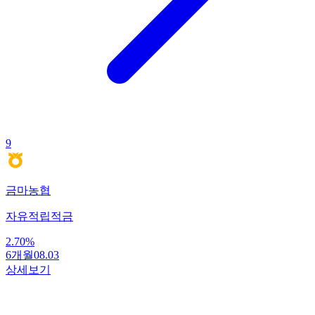
9
금마농협
자유적립적금
2.70
%
6개월
08.03
상세보기