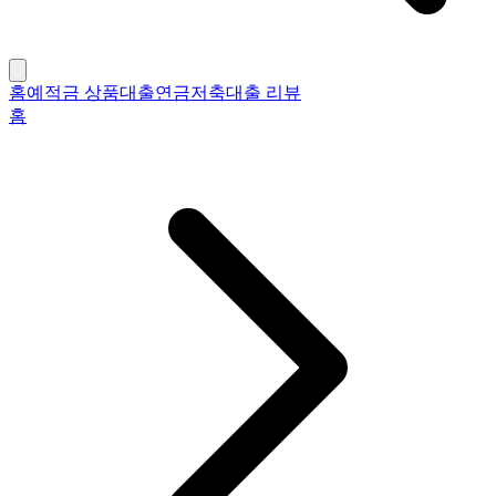
홈
예적금 상품
대출
연금저축
대출 리뷰
홈