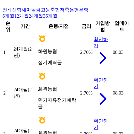
전체
신협
새마을금고
농축협
저축은행
은행
6개월
12개월
24개월
36개월
순
가입방
업데이
기간
은행/지점
금리
위
법
트
확인하
기
24개월(2
화원농협
1
2.70
%
08.03
년)
정기예탁금
확인하
기
화원농협
24개월(2
2
2.70
%
08.03
년)
만기자유정기예탁
금
확인하
기
24개월(2
화원농협
3
2.70
%
08.03