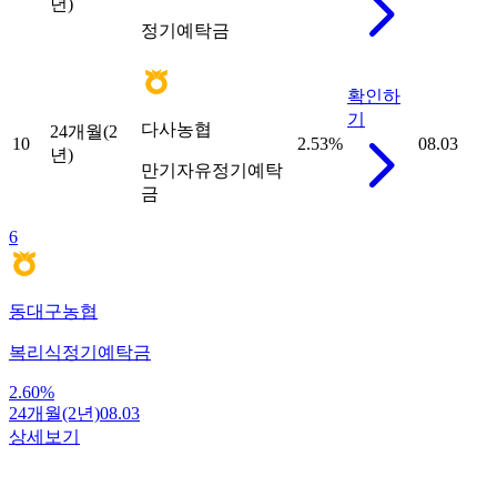
년)
정기예탁금
확인하
기
다사농협
24개월(2
10
2.53
%
08.03
년)
만기자유정기예탁
금
6
동대구농협
복리식정기예탁금
2.60
%
24개월(2년)
08.03
상세보기