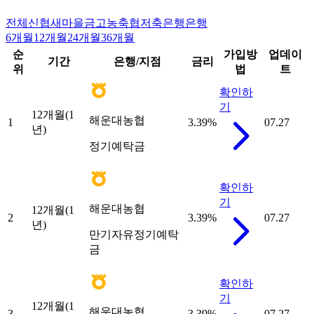
전체
신협
새마을금고
농축협
저축은행
은행
6개월
12개월
24개월
36개월
순
가입방
업데이
기간
은행/지점
금리
위
법
트
확인하
기
12개월(1
해운대농협
1
3.39
%
07.27
년)
정기예탁금
확인하
기
해운대농협
12개월(1
2
3.39
%
07.27
년)
만기자유정기예탁
금
확인하
기
12개월(1
해운대농협
3
3.39
%
07.27