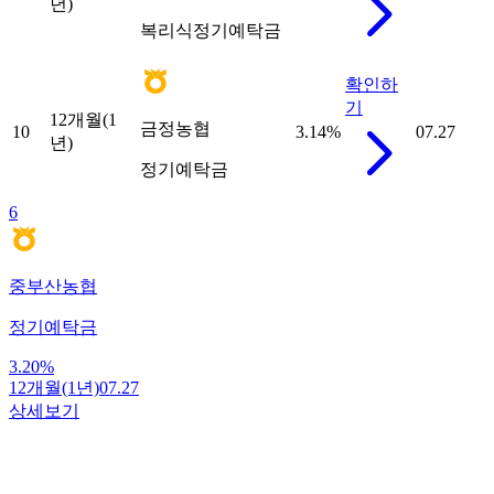
년)
복리식정기예탁금
확인하
기
12개월(1
금정농협
10
3.14
%
07.27
년)
정기예탁금
6
중부산농협
정기예탁금
3.20
%
12개월(1년)
07.27
상세보기