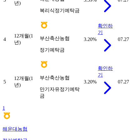
년)
복리식정기예탁금
확인하
기
12개월(1
부산축산농협
4
3.20
%
07.27
년)
정기예탁금
확인하
기
부산축산농협
12개월(1
5
3.20
%
07.27
년)
만기자유정기예탁
금
1
해운대농협