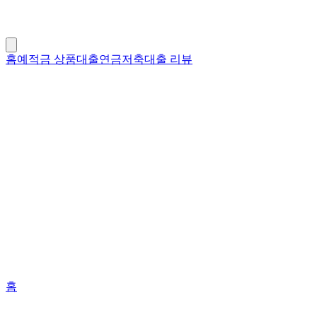
홈
예적금 상품
대출
연금저축
대출 리뷰
홈