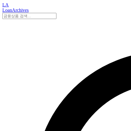
LA
LoanArchives