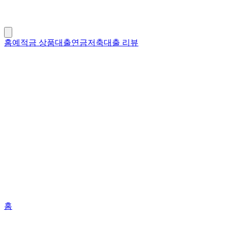
홈
예적금 상품
대출
연금저축
대출 리뷰
홈