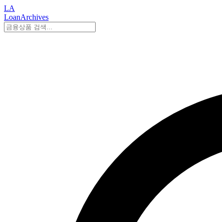
LA
LoanArchives