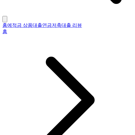
홈
예적금 상품
대출
연금저축
대출 리뷰
홈