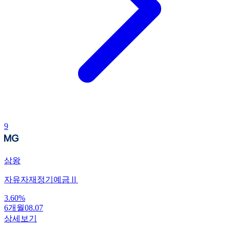
9
삼왕
자유자재정기예금Ⅱ
3.60
%
6개월
08.07
상세보기