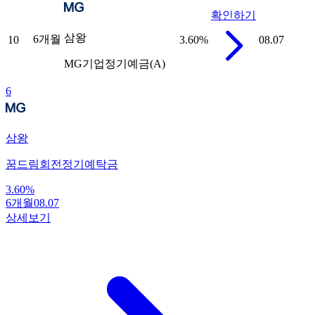
확인하기
삼왕
6개월
10
3.60
%
08.07
MG기업정기예금(A)
6
삼왕
꿈드림회전정기예탁금
3.60
%
6개월
08.07
상세보기