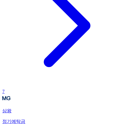
7
삼왕
정기예탁금