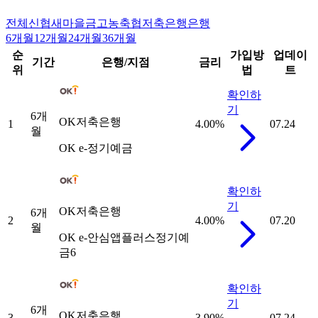
전체
신협
새마을금고
농축협
저축은행
은행
6개월
12개월
24개월
36개월
순
가입방
업데이
기간
은행/지점
금리
위
법
트
확인하
기
6개
OK저축은행
1
4.00
%
07.24
월
OK e-정기예금
확인하
기
OK저축은행
6개
2
4.00
%
07.20
월
OK e-안심앱플러스정기예
금6
확인하
기
6개
OK저축은행
3
3.90
%
07.24