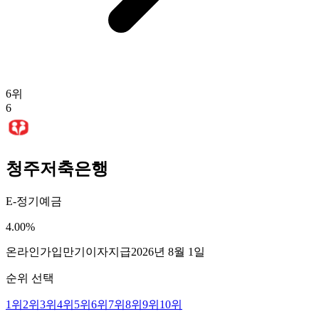
6
위
6
청주저축은행
E-정기예금
4.00
%
온라인가입
만기이자지급
2026년 8월 1일
순위 선택
1
위
2
위
3
위
4
위
5
위
6
위
7
위
8
위
9
위
10
위