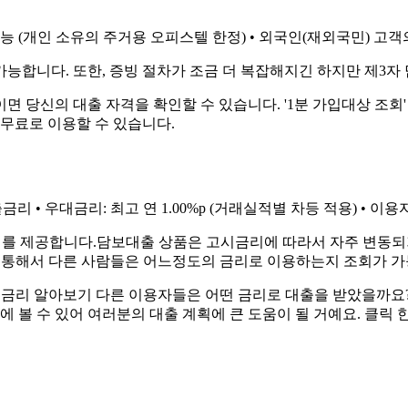
능 (개인 소유의 주거용 오피스텔 한정) • 외국인(재외국민) 고객의
능합니다. 또한, 증빙 절차가 조금 더 복잡해지긴 하지만 제3
1분이면 당신의 대출 자격을 확인할 수 있습니다. '1분 가입대상 
 무료로 이용할 수 있습니다.
출금리 • 우대금리: 최고 연 1.00%p (거래실적별 차등 적용) • 
금리를 제공합니다.담보대출 상품은 고시금리에 따라서 자주 변동되
를 통해서 다른 사람들은 어느정도의 금리로 이용하는지 조회가 가
대출금리 알아보기 다른 이용자들은 어떤 금리로 대출을 받았을까요?
에 볼 수 있어 여러분의 대출 계획에 큰 도움이 될 거예요. 클릭