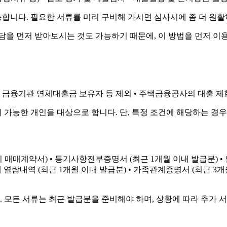
합니다. 필요한 서류를 미리 구비해 가시면 심사시에 좀 더 원활
담을 먼저 받아보시는 것도 가능하기 때문에, 이 방법을 먼저 이
, 금융기관 연체대출금 보유자 등 제외 • 주택금융공사의 대출 제
가능한 개인을 대상으로 합니다. 단, 특정 조건에 해당하는 경우
 시 매매계약서) • 등기사항전부증명서 (최근 1개월 이내 발급분)
열람내역 (최근 1개월 이내 발급분) • 가족관계증명서 (최근 3개
모든 서류는 최근 발급분을 준비해야 하며, 상황에 따라 추가 서