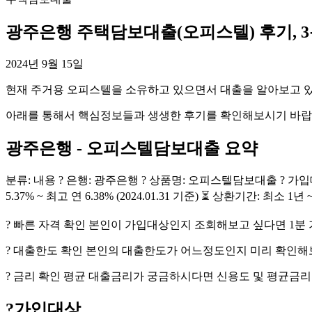
광주은행 주택담보대출(오피스텔) 후기, 3
2024년 9월 15일
현재 주거용 오피스텔을 소유하고 있으면서 대출을 알아보고 있
아래를 통해서 핵심정보들과 생생한 후기를 확인해보시기 바랍
광주은행 - 오피스텔담보대출 요약
분류: 내용 ? 은행: 광주은행 ? 상품명: 오피스텔담보대출 ? 가
5.37% ~ 최고 연 6.38% (2024.01.31 기준) ⏳ 상환기간: 최소 
? 빠른 자격 확인 본인이 가입대상인지 조회해보고 싶다면 1분
? 대출한도 확인 본인의 대출한도가 어느정도인지 미리 확인
? 금리 확인 평균 대출금리가 궁금하시다면 신용도 및 평균금리
?
가입대상