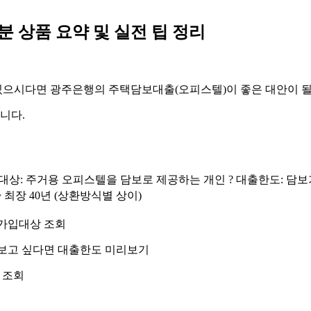
분 상품 요약 및 실전 팁 정리
으시다면 광주은행의 주택담보대출(오피스텔)이 좋은 대안이 될
니다.
입대상: 주거용 오피스텔을 담보로 제공하는 개인 ? 대출한도: 담보가
1년 ~ 최장 40년 (상환방식별 상이)
 가입대상 조회
해보고 싶다면 대출한도 미리보기
 조회