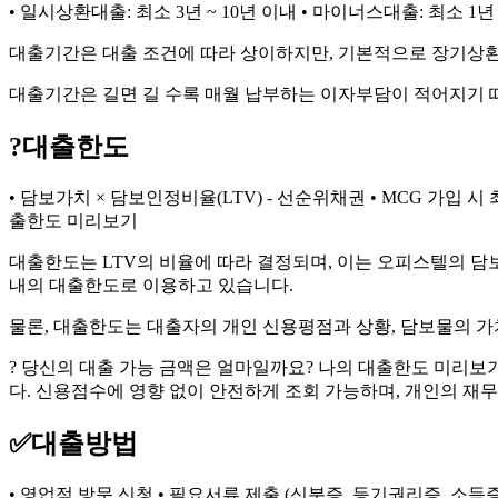
• 일시상환대출: 최소 3년 ~ 10년 이내 • 마이너스대출: 최소 
대출기간은 대출 조건에 따라 상이하지만, 기본적으로 장기상환
대출기간은 길면 길 수록 매월 납부하는 이자부담이 적어지기 때
?
대출한도
• 담보가치 × 담보인정비율(LTV) - 선순위채권 • MCG 가입
출한도 미리보기
대출한도는 LTV의 비율에 따라 결정되며, 이는 오피스텔의 
내의 대출한도로 이용하고 있습니다.
물론, 대출한도는 대출자의 개인 신용평점과 상황, 담보물의 가
? 당신의 대출 가능 금액은 얼마일까요? 나의 대출한도 미리보
다. 신용점수에 영향 없이 안전하게 조회 가능하며, 개인의 재
✅
대출방법
• 영업점 방문 신청 • 필요서류 제출 (신분증, 등기권리증, 소