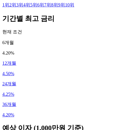
1
위
2
위
3
위
4
위
5
위
6
위
7
위
8
위
9
위
10
위
기간별 최고 금리
현재 조건
6개월
4.20%
12개월
4.50%
24개월
4.25%
36개월
4.20%
예상 이자
(1,000만원 기준)