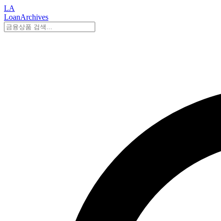
LA
LoanArchives