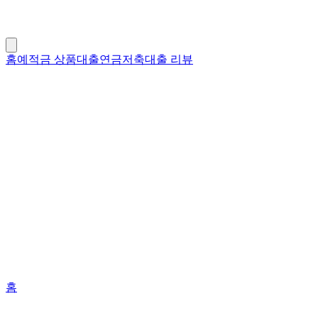
홈
예적금 상품
대출
연금저축
대출 리뷰
홈