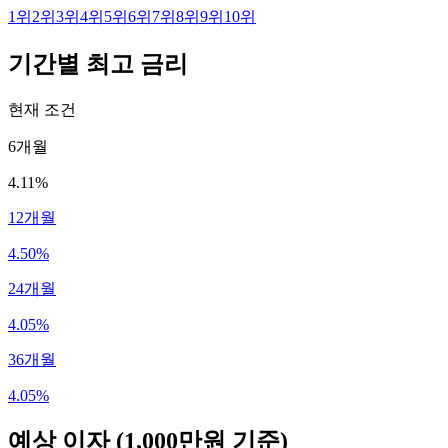
1
위
2
위
3
위
4
위
5
위
6
위
7
위
8
위
9
위
10
위
기간별 최고 금리
현재 조건
6개월
4.11%
12개월
4.50%
24개월
4.05%
36개월
4.05%
예상 이자
(1,000만원 기준)