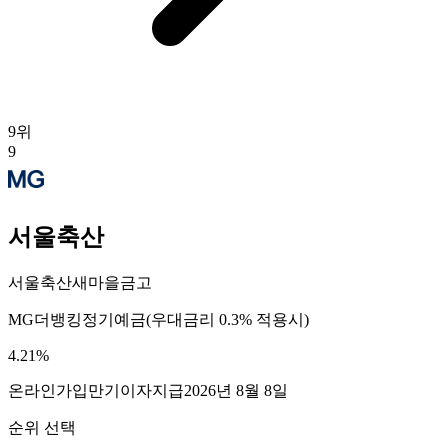
9
위
9
서울축산
서울축산새마을금고
MG더뱅킹정기예금(우대금리 0.3% 적용시)
4.21
%
온라인가입
만기이자지급
2026년 8월 8일
순위 선택