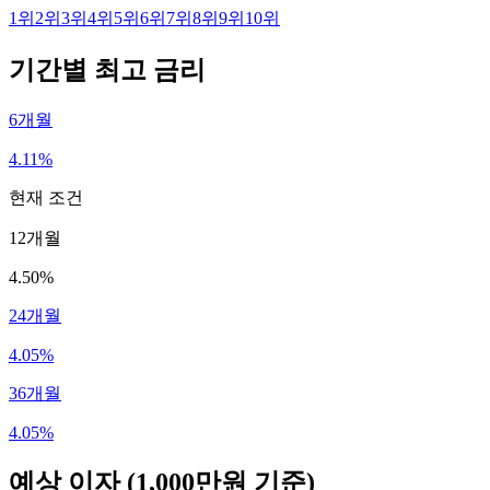
1
위
2
위
3
위
4
위
5
위
6
위
7
위
8
위
9
위
10
위
기간별 최고 금리
6개월
4.11%
현재 조건
12개월
4.50%
24개월
4.05%
36개월
4.05%
예상 이자
(1,000만원 기준)