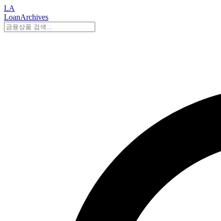
LA
LoanArchives