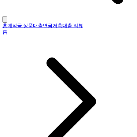
홈
예적금 상품
대출
연금저축
대출 리뷰
홈