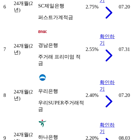
기
24개월(2
SC제일은행
6
2.75
%
07.20
년)
퍼스트가계적금
확인하
기
경남은행
24개월(2
7
2.55
%
07.31
년)
주거래 프리미엄 적
금
확인하
기
우리은행
24개월(2
8
2.40
%
07.20
년)
우리SUPER주거래적
금
확인하
기
24개월(2
하나은행
9
2.20
%
08.03