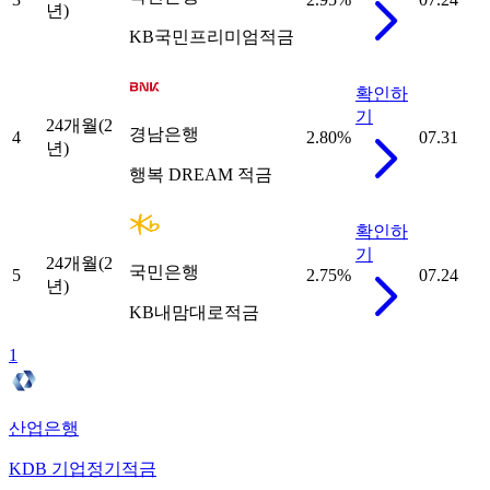
년)
KB국민프리미엄적금
확인하
기
24개월(2
경남은행
4
2.80
%
07.31
년)
행복 DREAM 적금
확인하
기
24개월(2
국민은행
5
2.75
%
07.24
년)
KB내맘대로적금
1
산업은행
KDB 기업정기적금