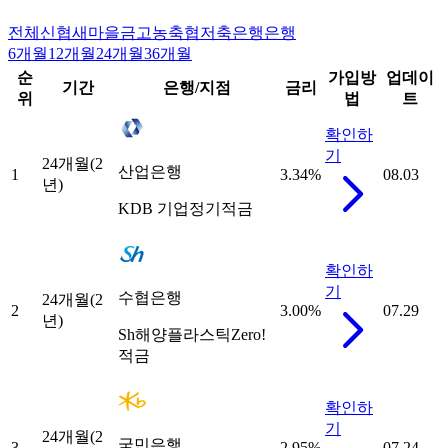
전체
신협
새마을금고
농축협
저축은행
은행
6개월
12개월
24개월
36개월
순
가입방
업데이
기간
은행/지점
금리
위
법
트
확인하
기
24개월(2
산업은행
1
3.34
%
08.03
년)
KDB 기업정기적금
확인하
기
수협은행
24개월(2
2
3.00
%
07.29
년)
Sh해양플라스틱Zero!
적금
확인하
기
24개월(2
국민은행
3
2.95
%
07.24