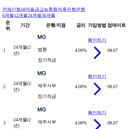
전체
신협
새마을금고
농축협
저축은행
은행
6개월
12개월
24개월
36개월
순
기간
은행/지점
금리
가입방법
업데이트
위
확인하기
24개월(2
법환
1
4.00
%
08.07
년)
정기적금
확인하기
24개월(2
제주서부
2
4.00
%
08.07
년)
정기적금
확인하기
24개월(2
제주서부
3
4.00
%
08.07
년)