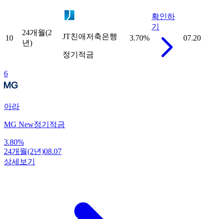
확인하
기
24개월(2
JT친애저축은행
10
3.70
%
07.20
년)
정기적금
6
아라
MG New정기적금
3.80
%
24개월(2년)
08.07
상세보기