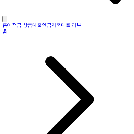
홈
예적금 상품
대출
연금저축
대출 리뷰
홈