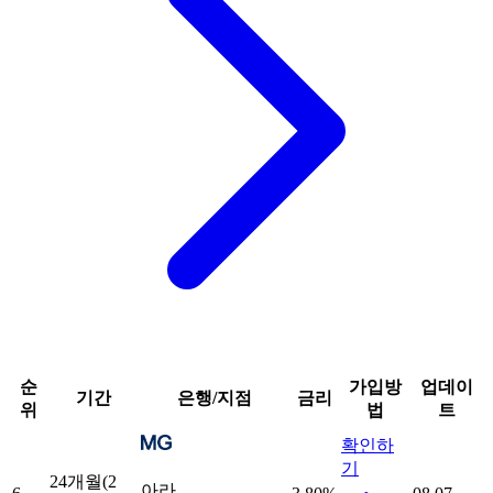
순
가입방
업데이
기간
은행/지점
금리
위
법
트
확인하
기
24개월(2
아라