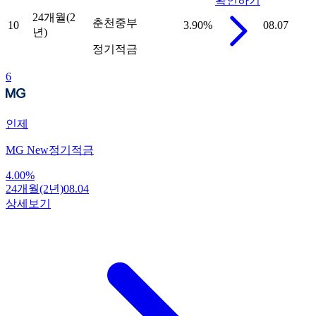
확인하기
24개월(2
춘천중부
10
3.90
%
08.07
년)
정기적금
6
인제
MG New정기적금
4.00
%
24개월(2년)
08.04
상세보기