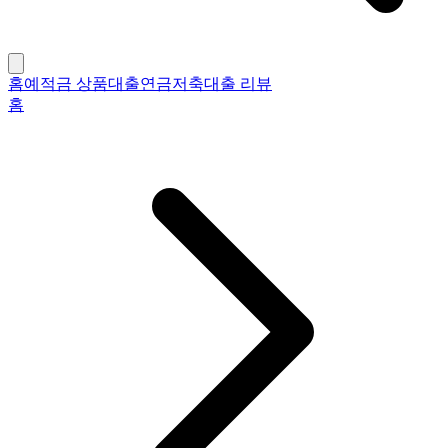
홈
예적금 상품
대출
연금저축
대출 리뷰
홈