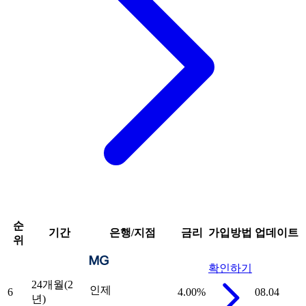
순
기간
은행/지점
금리
가입방법
업데이트
위
확인하기
24개월(2
인제
6
4.00
%
08.04
년)