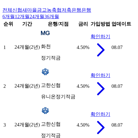
전체
신협
새마을금고
농축협
저축은행
은행
6개월
12개월
24개월
36개월
순위
기간
은행/지점
금리
가입방법
업데이트
확인하기
화천
24개월(2년)
1
4.50
%
08.07
정기적금
확인하기
고한신협
24개월(2년)
2
4.50
%
08.07
유니온정기적금
확인하기
고한신협
24개월(2년)
3
4.50
%
08.07
정기적금