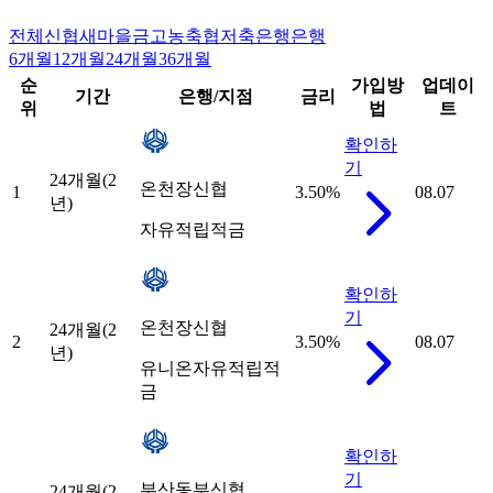
전체
신협
새마을금고
농축협
저축은행
은행
6개월
12개월
24개월
36개월
순
가입방
업데이
기간
은행/지점
금리
위
법
트
확인하
기
24개월(2
온천장신협
1
3.50
%
08.07
년)
자유적립적금
확인하
기
온천장신협
24개월(2
2
3.50
%
08.07
년)
유니온자유적립적
금
확인하
기
부산동부신협
24개월(2