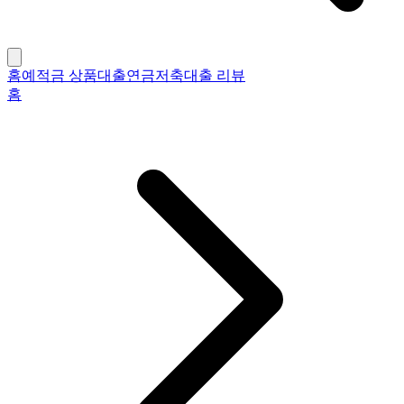
홈
예적금 상품
대출
연금저축
대출 리뷰
홈