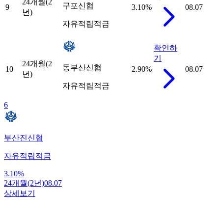
24개월(2
구포신협
9
3.10
%
08.07
년)
자유적립적금
확인하
기
24개월(2
동부산신협
10
2.90
%
08.07
년)
자유적립적금
6
부산진신협
자유적립적금
3.10
%
24개월(2년)
08.07
상세보기