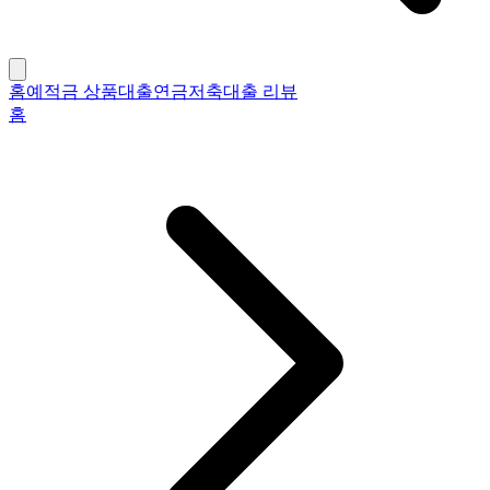
홈
예적금 상품
대출
연금저축
대출 리뷰
홈