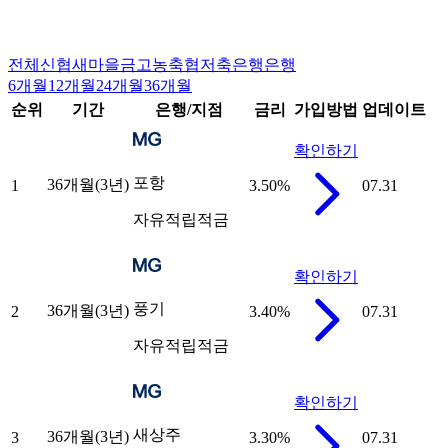
전체
신협
새마을금고
농축협
저축은행
은행
6개월
12개월
24개월
36개월
순위
기간
은행/지점
금리
가입방법
업데이트
확인하기
포항
36개월(3년)
1
3.50
%
07.31
자유적립적금
확인하기
풍기
36개월(3년)
2
3.40
%
07.31
자유적립적금
확인하기
새상주
36개월(3년)
3
3.30
%
07.31