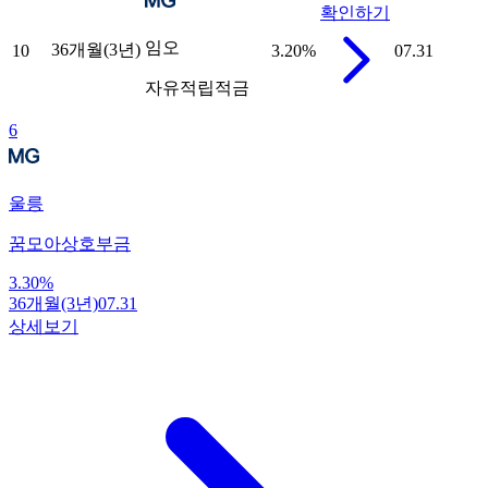
확인하기
임오
36개월(3년)
10
3.20
%
07.31
자유적립적금
6
울릉
꿈모아상호부금
3.30
%
36개월(3년)
07.31
상세보기