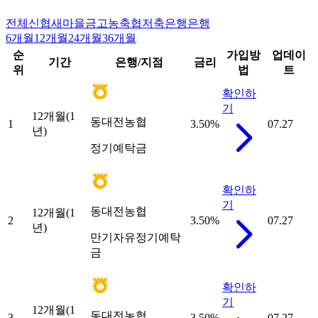
전체
신협
새마을금고
농축협
저축은행
은행
6개월
12개월
24개월
36개월
순
가입방
업데이
기간
은행/지점
금리
위
법
트
확인하
기
12개월(1
동대전농협
1
3.50
%
07.27
년)
정기예탁금
확인하
기
동대전농협
12개월(1
2
3.50
%
07.27
년)
만기자유정기예탁
금
확인하
기
12개월(1
동대전농협
3
3.50
%
07.27