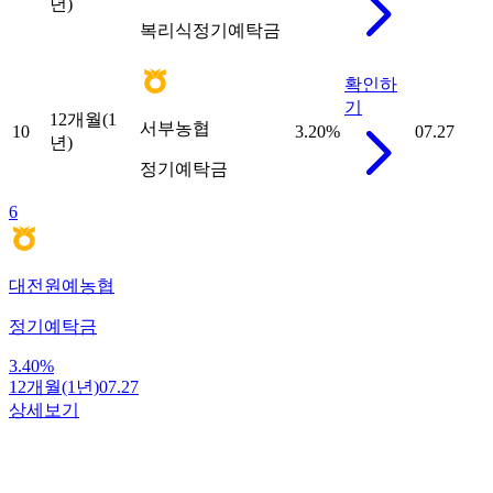
년)
복리식정기예탁금
확인하
기
12개월(1
서부농협
10
3.20
%
07.27
년)
정기예탁금
6
대전원예농협
정기예탁금
3.40
%
12개월(1년)
07.27
상세보기