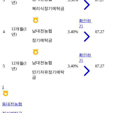
년)
복리식정기예탁금
확인하
기
12개월(1
남대전농협
4
3.40
%
07.27
년)
정기예탁금
확인하
기
남대전농협
12개월(1
5
3.40
%
07.27
년)
만기자유정기예탁
금
1
동대전농협