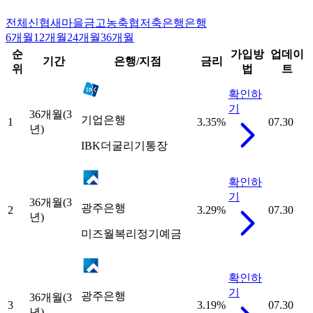
전체
신협
새마을금고
농축협
저축은행
은행
6개월
12개월
24개월
36개월
순
가입방
업데이
기간
은행/지점
금리
위
법
트
확인하
기
36개월(3
기업은행
1
3.35
%
07.30
년)
IBK더굴리기통장
확인하
기
36개월(3
광주은행
2
3.29
%
07.30
년)
미즈월복리정기예금
확인하
기
광주은행
36개월(3
3
3.19
%
07.30
년)