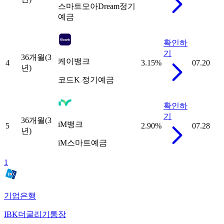
스마트모아Dream정기
예금
확인하
기
36개월(3
케이뱅크
4
3.15
%
07.20
년)
코드K 정기예금
확인하
기
36개월(3
iM뱅크
5
2.90
%
07.28
년)
iM스마트예금
1
기업은행
IBK더굴리기통장