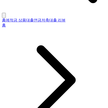
홈
예적금 상품
대출
연금저축
대출 리뷰
홈