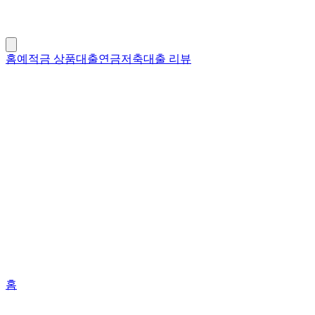
홈
예적금 상품
대출
연금저축
대출 리뷰
홈