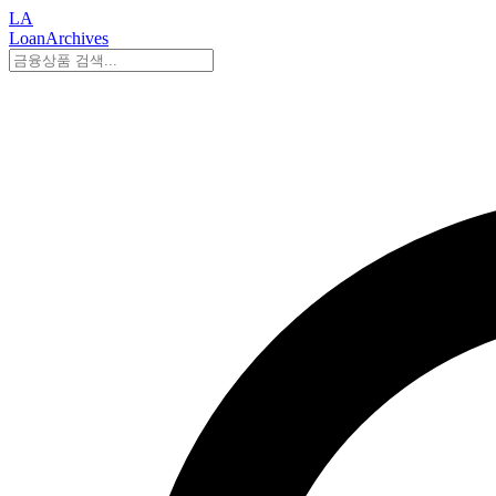
LA
LoanArchives