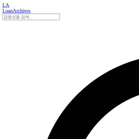
LA
LoanArchives