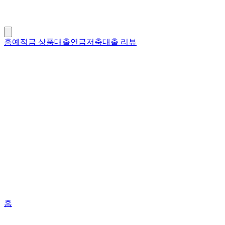
홈
예적금 상품
대출
연금저축
대출 리뷰
홈