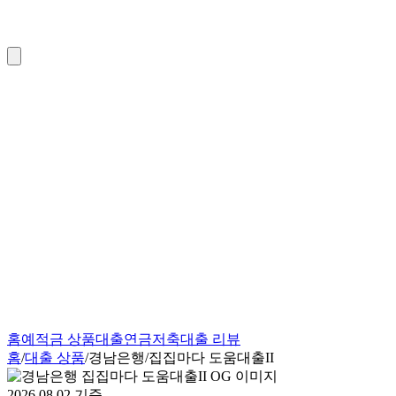
홈
예적금 상품
대출
연금저축
대출 리뷰
홈
/
대출 상품
/
경남은행
/
집집마다 도움대출II
2026.08.02
기준