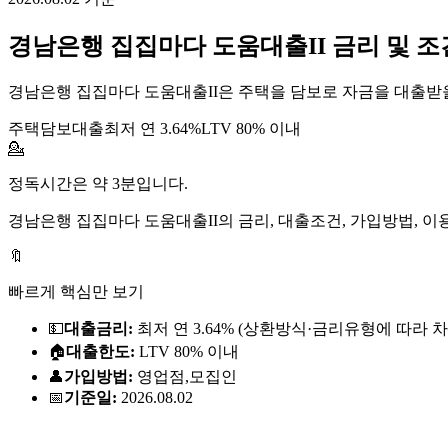
경남은행
집집마다 도움대출II
금리 및 조
경남은행 집집마다 도움대출II은 주택을 담보로 자금을 대출받을
주택담보대출
최저 연
3.64
%
LTV 80% 이내
💁
정독시간은 약 3분입니다.
경남은행
집집마다 도움대출II
의 금리, 대출조건, 가입방법, 
🔖
빠르게 핵심만 보기
💵
대출금리:
최저 연
3.64%
(상환방식·금리유형에 따라 차
🏠
대출한도:
LTV 80% 이내
👤
가입방법:
영업점,모집인
📅
기준일:
2026.08.02